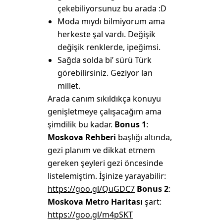
çekebiliyorsunuz bu arada :D
Moda mıydı bilmiyorum ama
herkeste şal vardı. Değişik
değişik renklerde, ipeğimsi.
Sağda solda bi’ sürü Türk
görebilirsiniz. Geziyor lan
millet.
Arada canım sıkıldıkça konuyu
genişletmeye çalışacağım ama
şimdilik bu kadar.
Bonus 1
:
Moskova Rehberi
başlığı altında,
gezi planım ve dikkat etmem
gereken şeyleri gezi öncesinde
listelemiştim. İşinize yarayabilir:
https://goo.gl/QuGDC7
Bonus 2
:
Moskova Metro Haritası
şart:
https://goo.gl/m4pSKT