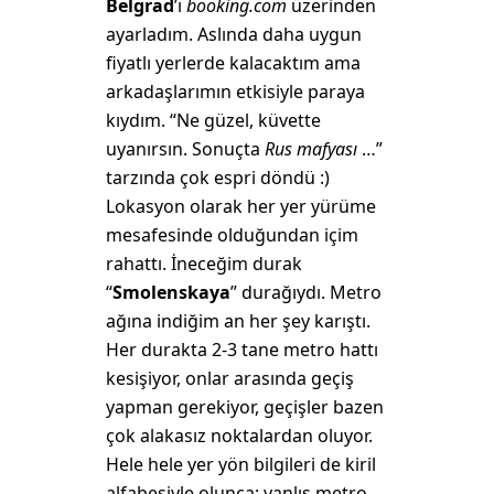
Belgrad
’ı
booking.com
üzerinden
ayarladım. Aslında daha uygun
fiyatlı yerlerde kalacaktım ama
arkadaşlarımın etkisiyle paraya
kıydım. “Ne güzel, küvette
uyanırsın. Sonuçta
Rus mafyası
…”
tarzında çok espri döndü :)
Lokasyon olarak her yer yürüme
mesafesinde olduğundan içim
rahattı. İneceğim durak
“
Smolenskaya
” durağıydı. Metro
ağına indiğim an her şey karıştı.
Her durakta 2-3 tane metro hattı
kesişiyor, onlar arasında geçiş
yapman gerekiyor, geçişler bazen
çok alakasız noktalardan oluyor.
Hele hele yer yön bilgileri de kiril
alfabesiyle olunca; yanlış metro