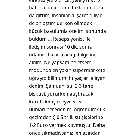
hattına da bindim, fazladan durak
da gittim, insanlarla işaret diliyle
de anlaştım derken elimdeki
küçük bavulumla otelimi sonunda
buldum … Resepsiyonist ile
iletişim sonrası 10 dk. sonra
odamın hazır olacağı bilgisini
aldım. Ne yapsam ne etsem
modunda en yakın süpermarkete
uğrayıp bilimum ihtiyaçları alayım
dedim. Şamuan, su, 2-3 tane
bisküvi, yürürken atıştıracak
kurutulmuş meyve vs vs …
Bunları nereden mi öğrendim? İlk
gezimden :) 0.5lt ‘lik su şişelerine
1-2 Euro vermek koymuştu. Daha
önce çıkmadıysanız, en azından