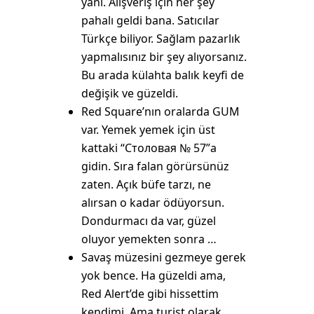
yani. Alışveriş için her şey
pahalı geldi bana. Satıcılar
Türkçe biliyor. Sağlam pazarlık
yapmalısınız bir şey alıyorsanız.
Bu arada külahta balık keyfi de
değişik ve güzeldi.
Red Square’nın oralarda GUM
var. Yemek yemek için üst
kattaki “Столовая № 57”a
gidin. Sıra falan görürsünüz
zaten. Açık büfe tarzı, ne
alırsan o kadar ödüyorsun.
Dondurmacı da var, güzel
oluyor yemekten sonra …
Savaş müzesini gezmeye gerek
yok bence. Ha güzeldi ama,
Red Alert’de gibi hissettim
kendimi. Ama turist olarak