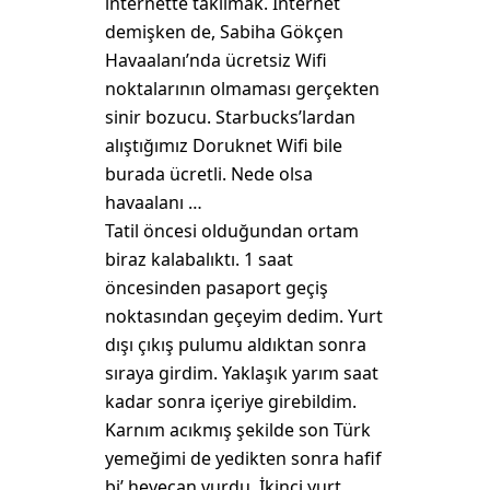
internette takılmak. İnternet
demişken de, Sabiha Gökçen
Havaalanı’nda ücretsiz Wifi
noktalarının olmaması gerçekten
sinir bozucu. Starbucks’lardan
alıştığımız Doruknet Wifi bile
burada ücretli. Nede olsa
havaalanı …
Tatil öncesi olduğundan ortam
biraz kalabalıktı. 1 saat
öncesinden pasaport geçiş
noktasından geçeyim dedim. Yurt
dışı çıkış pulumu aldıktan sonra
sıraya girdim. Yaklaşık yarım saat
kadar sonra içeriye girebildim.
Karnım acıkmış şekilde son Türk
yemeğimi de yedikten sonra hafif
bi’ heyecan vurdu. İkinci yurt