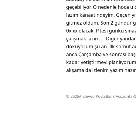
geçebiliyor. O nedenle hoca u 
lazım kanaatindeyim. Geçen y
gitmez oldum. Son 2 gündür gi
0x.xx olacak. P.tesi günkü sı
çalışmak lazım … Diğer yandan
döküyorum şu an. İlk somut ad
anca Çarşamba ve sonrası baş
kadar yetiştirmeyi planlıyoru
akşama da izlenim yazım hazır 
© 2026
Archived Posts
Bank Accounts
R