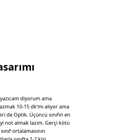
asarımı
m yazıcam diyorum ama
yazmak 10-15 dk’mı alıyor ama
eri de Optik. Üçüncü sınıfın en
iyi not almak lazım. Gerçi kötü
 sınıf ortalamasının
arla sınıfta 1-2 kişi