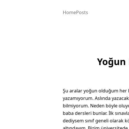
Home
Posts
Yoğun 
Şu aralar yoğun olduğum her 
yazamıyorum. Aslında yazacak 
bilmiyorum. Neden böyle oluyor.
baba dersleri bunlar. İlk sınav
dediysem sınıf geneli olarak k
altındayım. Bizim üniversitede 