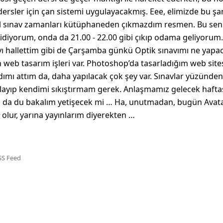
dersler için çan sistemi uygulayacakmış. Eee, elimizde bu 
ıl sınav zamanları kütüphaneden çıkmazdım resmen. Bu sene
diyorum, onda da 21.00 - 22.00 gibi çıkıp odama geliyorum. 
navı hallettim gibi de Çarşamba günkü Optik sınavımı ne ya
 web tasarım işleri var. Photoshop’da tasarladığım web sit
ımı attım da, daha yapılacak çok şey var. Sınavlar yüzünde
layıp kendimi sıkıştırmam gerek. Anlaşmamız gelecek haft
m da du bakalım yetişecek mi … Ha, unutmadan, bugün Avata
olur, yarına yayınlarım diyerekten …
SS Feed