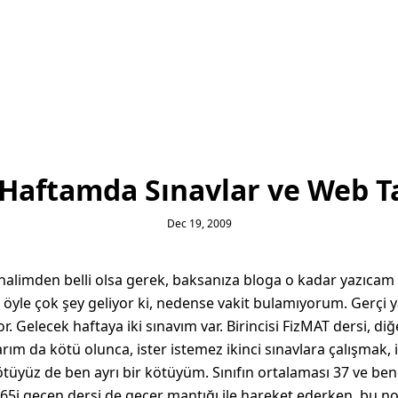
Haftamda Sınavlar ve Web T
Dec 19, 2009
halimden belli olsa gerek, baksanıza bloga o kadar yazıca
öyle çok şey geliyor ki, nedense vakit bulamıyorum. Gerçi 
 Gelecek haftaya iki sınavım var. Birincisi FizMAT dersi, diğ
larım da kötü olunca, ister istemez ikinci sınavlara çalışmak, 
ötüyüz de ben ayrı bir kötüyüm. Sınıfın ortalaması 37 ve ben
65i geçen dersi de geçer mantığı ile hareket ederken, bu notl