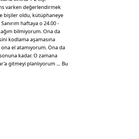
şans varken değerlendirmek
 bişiler oldu, kütüphaneye
Sanırım haftaya o 24.00 -
pacağım bilmiyorum. Ona da
esini kodlama aşamasına
n ona el atamıyorum. Ona da
asonuna kadar. O zamana
r’a gitmeyi planlıyorum … Bu