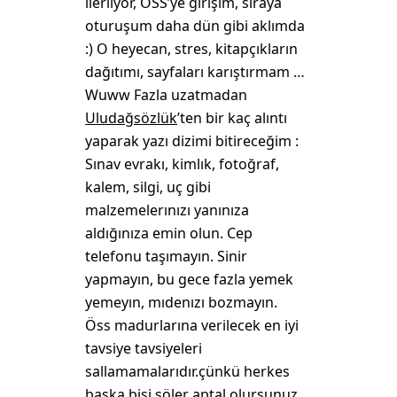
ilerliyor, ÖSS’ye girişim, sıraya
oturuşum daha dün gibi aklımda
:) O heyecan, stres, kitapçıkların
dağıtımı, sayfaları karıştırmam …
Wuww Fazla uzatmadan
Uludağsözlük
’ten bir kaç alıntı
yaparak yazı dizimi bitireceğim :
Sınav evrakı, kimlık, fotoğraf,
kalem, silgi, uç gibi
malzemelerınızı yanınıza
aldığınıza emin olun. Cep
telefonu taşımayın. Sinir
yapmayın, bu gece fazla yemek
yemeyın, mıdenızı bozmayın.
Öss madurlarına verilecek en iyi
tavsiye tavsiyeleri
sallamamalarıdır.çünkü herkes
başka bişi söler aptal olursunuz