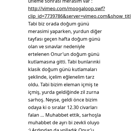
üfleme sonrası merasim var :
http://vimeo.com/moogaloop.swf?
clip_id=7739786&server=vimeo.com&show_tit
Tabi biz orada doğum günü
merasimi yaparken, yurdun diğer
tayfası geçen hafta doğum günü
olan ve sınavlar nedeniyle
ertelenen Onur’un doğum günü
kutlamasına gitti. Tabi bunlarınki
klasik doğum günü kutlamaları
şeklinde, içelim eğlenelim tarz
oldu. Tabi bizim eleman içmiş te
içmiş, yurda geldiğinde zil zurna
sarhoş. Neyse, geldi önce bizim
odaya ki o sıralar 12.30 civarları
falan … Muhabbet ettik, sarhoşla
muhabbet de ayrı bi zevkli oluyo
:) Ardından da yolladık Onur’u