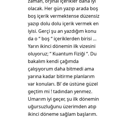
zaman, orjinal içerikler daha iyi
olacak. Her gün yazıp arada boş
boş içerik vermektense düzensiz
yazıp dolu dolu içerik vermek en
iyisi. Gerçi şu an yazdığım konu
da o “ boş “ içeriklerden birisi …
Yarın ikinci dönemin ilk vizesini
oluyoruz; “ Kuantum Fiziği “. Du
bakalım kendi çağımda
çalışıyorum daha bitmedi ama
yarına kadar bitirme planlarım
var konuları. Bi’ de üstüne güzel
geçtim mi ! tadından yenmez.
Umarım iyi geçer, şu ilk dönemin
uğursuzluğunu üzerimden atıp
ikinci döneme sağlam başlarım.