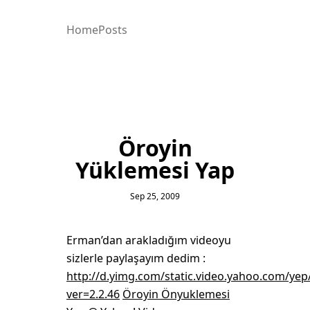
Home
Posts
Öroyin
Yüklemesi Yap
Sep 25, 2009
Erman’dan arakladığım videoyu
sizlerle paylaşayım dedim :
http://d.yimg.com/static.video.yahoo.com/yep
ver=2.2.46
Öroyin Önyuklemesi