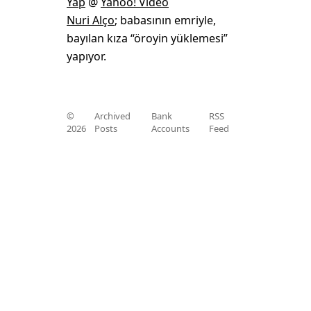
Yap
@
Yahoo! Video
Nuri Alço
; babasının emriyle,
bayılan kıza “öroyin yüklemesi”
yapıyor.
©
Archived
Bank
RSS
2026
Posts
Accounts
Feed