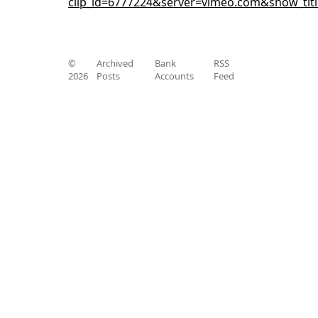
clip_id=6777224&server=vimeo.com&show_tit
©
Archived
Bank
RSS
2026
Posts
Accounts
Feed