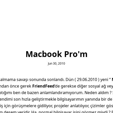
Macbook Pro'm
Jun 30, 2010
 almama savaşı sonunda sonlandı. Dün ( 29.06.2010 ) yeni “
undan önce gerek
FriendFeed
’de gerekse diğer sosyal ağ ve
ptığımı ben de bazen anlamlandıramıyorum. Neden aldım ? S
endimi son hızla geliştirmekle bilgisayarımın yanında bir d
 iş için görüşmelere gidiliyor, projeler anlatılıyor, çizimler g
 desem yeridir. Ha, normal bilgisayar işini görmez miydi ?