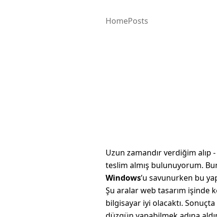
Home
Posts
Uzun zamandır verdiğim alıp -
teslim almış bulunuyorum. B
Windows
’u savunurken bu ya
Şu aralar web tasarım işinde k
bilgisayar iyi olacaktı. Sonuçta
düzgün yapabilmek adına aldım