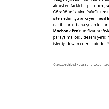
almışken farklı bir platdorm,
w
Gördüğünüz aleti “sıfır”a alm
istemedim. Şu anki yeni nesil
nakit olarak bana şu an kulla
Macbook Pro
’nun fiyatını sö
paraya mal oldu desem yeridir
işler iyi devam ederse bir de
© 2026
Archived Posts
Bank Accounts
R