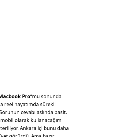
Macbook Pro
“mu sonunda
ya reel hayatımda sürekli
orunun cevabı aslında basit.
e mobil olarak kullanacağım
österiliyor. Ankara içi bunu daha
 Evet görürdü. Ama hazır