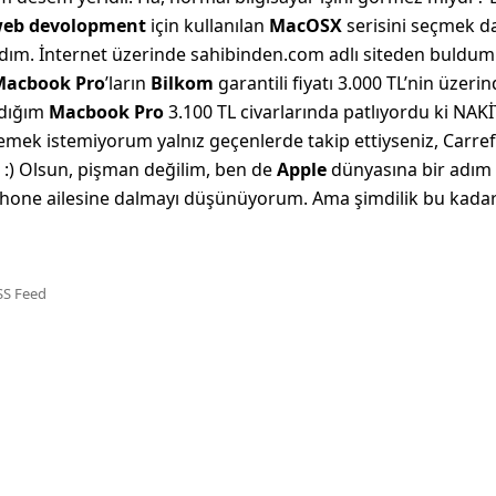
eb devolopment
için kullanılan
MacOSX
serisini seçmek da
adım. İnternet üzerinde sahibinden.com adlı siteden buldum 
Macbook Pro
’ların
Bilkom
garantili fiyatı 3.000 TL’nin üzeri
ndığım
Macbook Pro
3.100 TL civarlarında patlıyordu ki NAKİT
ylemek istemiyorum yalnız geçenlerde takip ettiyseniz, Carr
 :) Olsun, pişman değilim, ben de
Apple
dünyasına bir adım
 iPhone ailesine dalmayı düşünüyorum. Ama şimdilik bu kada
SS Feed