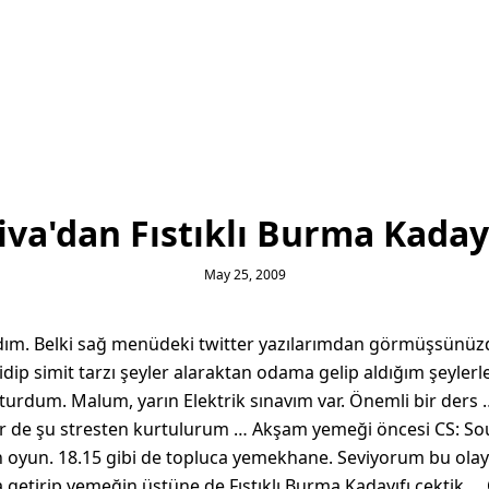
iva'dan Fıstıklı Burma Kaday
May 25, 2009
. Belki sağ menüdeki twitter yazılarımdan görmüşsünüzdür
dip simit tarzı şeyler alaraktan odama gelip aldığım şeylerl
urdum. Malum, yarın Elektrik sınavım var. Önemli bir ders …
er de şu stresten kurtulurum … Akşam yemeği öncesi CS: Sou
en oyun. 18.15 gibi de topluca yemekhane. Seviyorum bu olay
za getirip yemeğin üstüne de Fıstıklı Burma Kadayıfı çektik