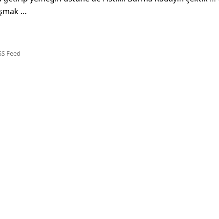
lışmak …
SS Feed