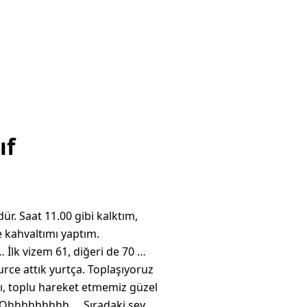
ıf
. Saat 11.00 gibi kalktım,
e kahvaltımı yaptım.
 İlk vizem 61, diğeri de 70 …
rce attık yurtça. Toplaşıyoruz
ı, toplu hareket etmemiz güzel
 … Ohhhhhhhhh … Sıradaki şey