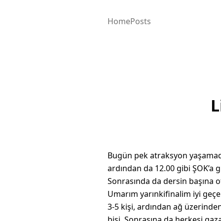
Home
Posts
L
Bugün pek atraksyon yaşamadım
ardından da 12.00 gibi ŞOK’a gi
Sonrasında da dersin başına ot
Umarım yarınkifinalim iyi geç
3-5 kişi, ardından ağ üzerind
bişi. Sonrasına da herkesi ga