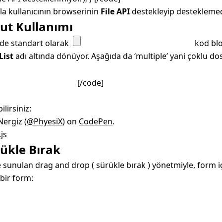
la kullanıcının browserinin
File API
destekleyip desteklemedi
put Kullanımı
inde standart olarak
kod bloğ
List
adı altında dönüyor. Aşağıda da ‘multiple’ yani çoklu do
[/code]
ilirsiniz:
ergiz (
@PhyesiX
) on
CodePen
.
js
rükle Bırak
 sunulan drag and drop ( sürükle bırak ) yönetmiyle, form iç
bir form: