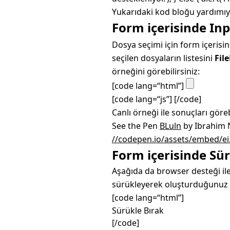
Yukarıdaki kod bloğu yardımıy
Form içerisinde In
Dosya seçimi için form içeris
seçilen dosyaların listesini
File
örneğini görebilirsiniz:
[code lang=“html”]
[code lang=“js”]
[/code]
Canlı örneği ile sonuçları göreb
See the Pen
BLuln
by Ibrahim N
//codepen.io/assets/embed/ei.
Form içerisinde Sü
Aşağıda da browser desteği ile
sürükleyerek oluşturduğunuz 
[code lang=“html”]
Sürükle Bırak
[/code]