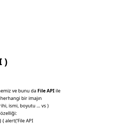
 )
ilmemiz ve bunu da
File API
ile
 herhangi bir imajın
i, ismi, boyutu … vs )
zelliği:
 alert(‘File API