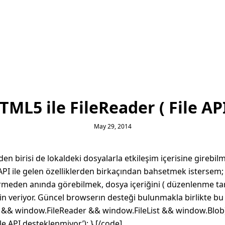
TML5 ile FileReader ( File API
May 29, 2014
den birisi de lokaldeki dosyalarla etkileşim içerisine gireb
API ile gelen özelliklerden birkaçından bahsetmek istersem;
eden anında görebilmek, dosya içeriğini ( düzenlenme tarih
in veriyor. Güncel browserın desteği bulunmakla birlikte bu ö
le && window.FileReader && window.FileList && window.Blob) {
File API desteklenmiyor.’); } [/code]