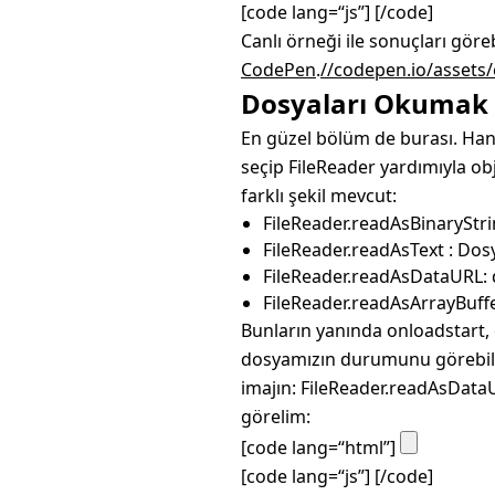
[code lang=“js”]
[/code]
Canlı örneği ile sonuçları göre
CodePen
.
//codepen.io/assets/
Dosyaları Okumak
En güzel bölüm de burası. Han
seçip FileReader yardımıyla ob
farklı şekil mevcut:
FileReader.readAsBinaryStri
FileReader.readAsText : Dosy
FileReader.readAsDataURL: d
FileReader.readAsArrayBuffe
Bunların yanında onloadstart,
dosyamızın durumunu görebilir
imajın: FileReader.readAsDataUR
görelim:
[code lang=“html”]
[code lang=“js”]
[/code]