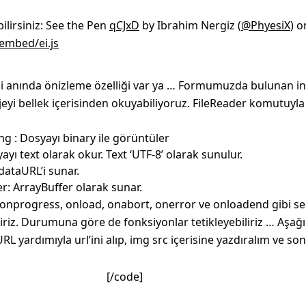
bilirsiniz: See the Pen
qCJxD
by Ibrahim Nergiz (
@PhyesiX
) o
embed/ei.js
i anında önizleme özelliği var ya … Formumuzda bulunan in
jeyi bellek içerisinden okuyabiliyoruz. FileReader komutuyla
ng : Dosyayı binary ile görüntüler
ayı text olarak okur. Text ‘UTF-8’ olarak sunulur.
ataURL’i sunar.
r: ArrayBuffer olarak sunar.
 onprogress, onload, onabort, onerror ve onloadend gibi se
iz. Durumuna göre de fonksiyonlar tetikleyebiliriz … Aşağ
L yardımıyla url’ini alıp, img src içerisine yazdıralım ve so
[/code]