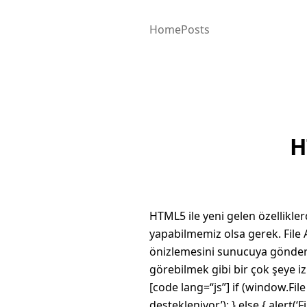
Home
Posts
H
HTML5 ile yeni gelen özellikler
yapabilmemiz olsa gerek. File 
önizlemesini sunucuya gönderm
görebilmek gibi bir çok şeye iz
[code lang=“js”] if (window.Fi
destekleniyor.’); } else { alert(‘