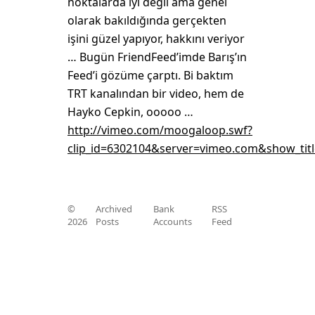
noktalarda iyi değil ama genel
olarak bakıldığında gerçekten
işini güzel yapıyor, hakkını veriyor
… Bugün FriendFeed’imde Barış’ın
Feed’i gözüme çarptı. Bi baktım
TRT kanalından bir video, hem de
Hayko Cepkin, ooooo …
http://vimeo.com/moogaloop.swf?
clip_id=6302104&server=vimeo.com&show_tit
©
Archived
Bank
RSS
2026
Posts
Accounts
Feed