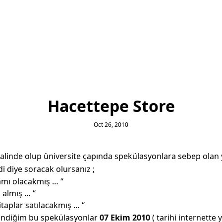
Hacettepe Store
Oct 26, 2010
alinde olup üniversite çapında spekülasyonlara sebep olan y
i diye soracak olursanız ;
amı olacakmış … “
 almış … “
itaplar satılacakmış … “
dindiğim bu spekülasyonlar
07 Ekim 2010
( tarihi internett