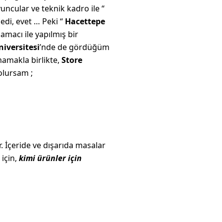
ncular ve teknik kadro ile “
edi, evet … Peki “
Hacettepe
amacı ile yapılmış bir
iversitesi
’nde de gördüğüm
amamakla birlikte,
Store
olursam ;
er. İçeride ve dışarıda masalar
 için,
kimi ürünler için