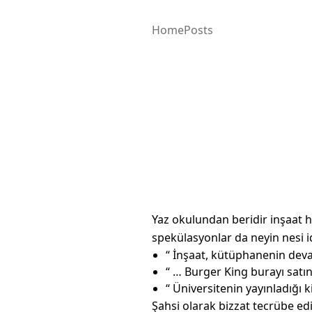
Home
Posts
Yaz okulundan beridir inşaat h
spekülasyonlar da neyin nesi id
“ İnşaat, kütüphanenin dev
“ … Burger King burayı satın
“ Üniversitenin yayınladığı k
Şahsi olarak bizzat tecrübe e