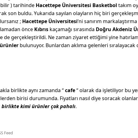
ilir ) tarihinde
Hacettepe Üniversitesi Basketbol
takım oyu
rak son buldu. Yukarıda sayılan olayların hiç biri gerçekleşm
lursanız ;
Hacettepe Üniversitesi
’ni sanırım markalaştırma 
başlamadan önce
Kıbrıs
kaçamağı sırasında
Doğru Akdeniz Ün
de de gerçekleştirildi. Ne zaman ziyaret ettiğimi yine hatırl
 ürünler
bulunuyor. Bunlardan aklıma gelenleri sıralayacak 
la birlikte aynı zamanda “
cafe
“ olarak da işletiliyor bu y
lerden birisi durumunda. Fiyatları nasıl diye soracak olanlar
birlikte kimi ürünler çok pahalı
.
SS Feed