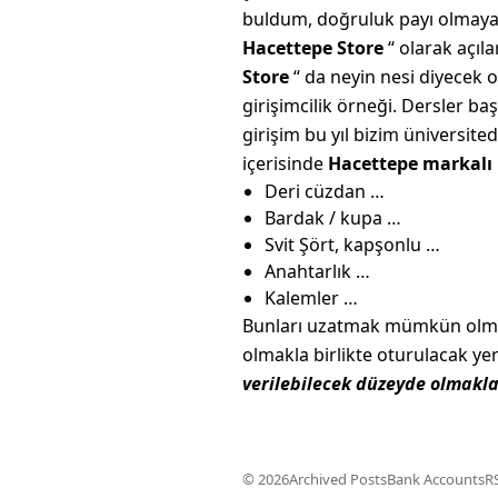
buldum, doğruluk payı olmayab
Hacettepe Store
“ olarak açıla
Store
“ da neyin nesi diyecek o
girişimcilik örneği. Dersler 
girişim bu yıl bizim üniversite
içerisinde
Hacettepe markalı
Deri cüzdan …
Bardak / kupa …
Svit Şört, kapşonlu …
Anahtarlık …
Kalemler …
Bunları uzatmak mümkün olmak
olmakla birlikte oturulacak yer
verilebilecek düzeyde olmakla 
© 2026
Archived Posts
Bank Accounts
R