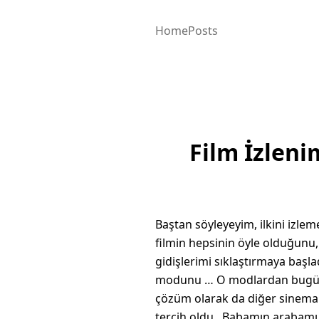
Home
Posts
Film İzlenim
Baştan söyleyeyim, ilkini izl
filmin hepsinin öyle olduğunu,
gidişlerimi sıklaştırmaya başla
modunu … O modlardan bugü
çözüm olarak da diğer sinema 
tercih oldu. Babamın arabamı 