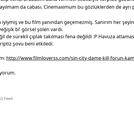
ayılmam da cabası. Cinemaximum bu gözlüklerden de ayrı par
iyiymiş ve bu film yanından geçemezmiş. Sanırım her şeyin i
ğişik bi’ görsel şölen vardı.
il de sürekli çıplak takılması fena değildi :P Havuza atlaması 
iptiz şovu beni etkiledi.
im:
http://www.filmloverss.com/sin-city-dame-kill-forun-kam
iyorum.
SS Feed