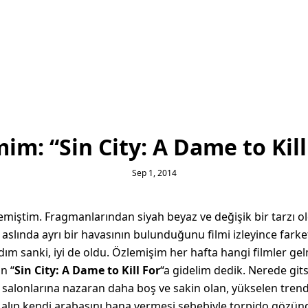
im: “Sin City: A Dame to Kill
Sep 1, 2014
ememiştim. Fragmanlarından siyah beyaz ve değişik bir tarz
 aslında ayrı bir havasının bulunduğunu filmi izleyince fark
dım sanki, iyi de oldu. Özlemişim her hafta hangi filmler gel
n “
Sin City: A Dame to Kill For
“a gidelim dedik. Nerede gi
salonlarına nazaran daha boş ve sakin olan, yükselen tren
alıp kendi arabasını bana vermesi sebebiyle torpido gözün