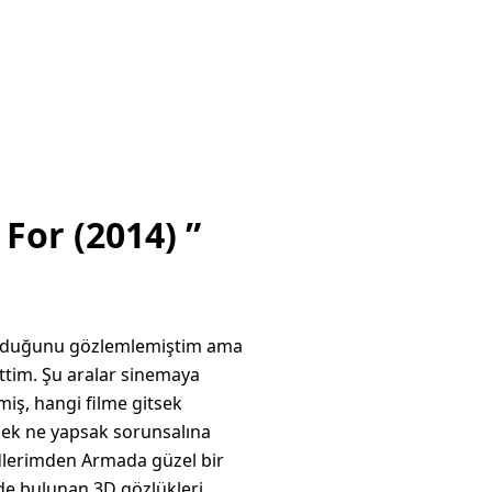
 For (2014) ”
ı olduğunu gözlemlemiştim ama
ettim. Şu aralar sinemaya
miş, hangi filme gitsek
tsek ne yapsak sorunsalına
dlerimden Armada güzel bir
de bulunan 3D gözlükleri