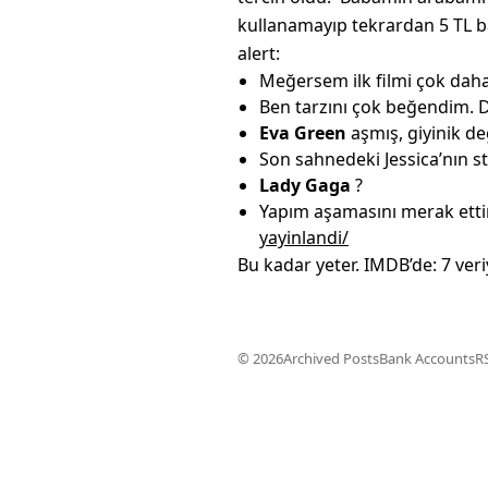
kullanamayıp tekrardan 5 TL b
alert:
Meğersem ilk filmi çok daha 
Ben tarzını çok beğendim. De
Eva Green
aşmış, giyinik değ
Son sahnedeki Jessica’nın str
Lady Gaga
?
Yapım aşamasını merak ett
yayinlandi/
Bu kadar yeter. IMDB’de: 7 ver
© 2026
Archived Posts
Bank Accounts
R