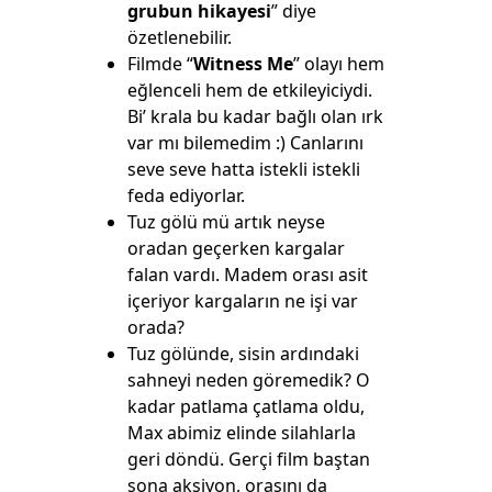
grubun hikayesi
” diye
özetlenebilir.
Filmde “
Witness Me
” olayı hem
eğlenceli hem de etkileyiciydi.
Bi’ krala bu kadar bağlı olan ırk
var mı bilemedim :) Canlarını
seve seve hatta istekli istekli
feda ediyorlar.
Tuz gölü mü artık neyse
oradan geçerken kargalar
falan vardı. Madem orası asit
içeriyor kargaların ne işi var
orada?
Tuz gölünde, sisin ardındaki
sahneyi neden göremedik? O
kadar patlama çatlama oldu,
Max abimiz elinde silahlarla
geri döndü. Gerçi film baştan
sona aksiyon, orasını da