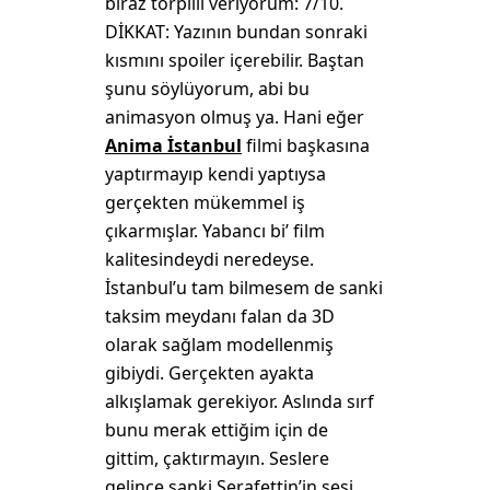
biraz torpilli veriyorum: 7/10.
DİKKAT: Yazının bundan sonraki
kısmını spoiler içerebilir. Baştan
şunu söylüyorum, abi bu
animasyon olmuş ya. Hani eğer
Anima İstanbul
filmi başkasına
yaptırmayıp kendi yaptıysa
gerçekten mükemmel iş
çıkarmışlar. Yabancı bi’ film
kalitesindeydi neredeyse.
İstanbul’u tam bilmesem de sanki
taksim meydanı falan da 3D
olarak sağlam modellenmiş
gibiydi. Gerçekten ayakta
alkışlamak gerekiyor. Aslında sırf
bunu merak ettiğim için de
gittim, çaktırmayın. Seslere
gelince sanki Şerafettin’in sesi