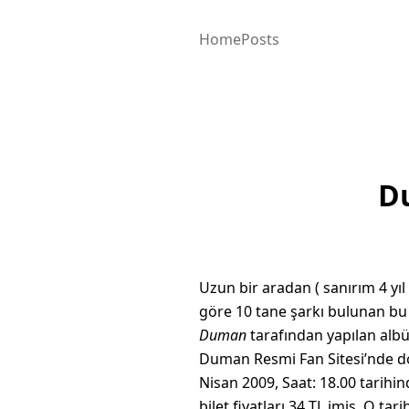
Home
Posts
Du
Uzun bir aradan ( sanırım 4 yı
göre 10 tane şarkı bulunan bu
Duman
tarafından yapılan albü
Duman Resmi Fan Sitesi’nde do
Nisan 2009, Saat: 18.00 tarihi
bilet fiyatları 34 TL imiş. O ta