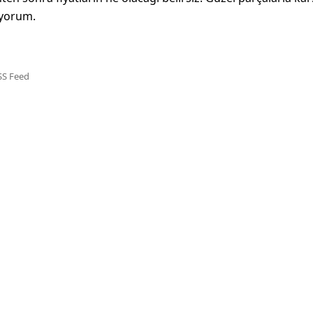
liyorum.
SS Feed