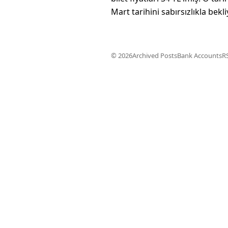
Mart tarihini sabırsızlıkla bek
© 2026
Archived Posts
Bank Accounts
R