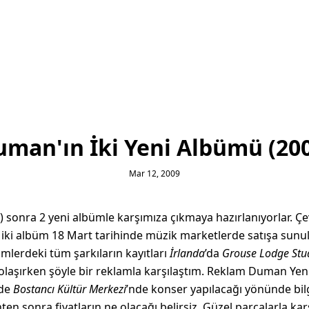
man'ın İki Yeni Albümü (20
Mar 12, 2009
l ) sonra 2 yeni albümle karşımıza çıkmaya hazırlanıyorlar.
 iki albüm 18 Mart tarihinde müzik marketlerde satışa sun
mlerdeki tüm şarkıların kayıtları
İrlanda
’da
Grouse Lodge Stu
laşırken şöyle bir reklamla karşılaştım. Reklam Duman Yeni 
nde
Bostancı Kültür Merkezi
’nde konser yapılacağı yönünde bil
rihten sonra fiyatların ne olacağı belirsiz. Güzel parçalarla 