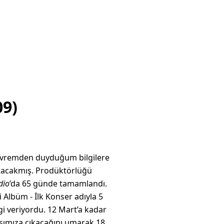
09)
 Çevremden duyduğum bilgilere
ulacakmış. Prodüktörlüğü
dio
’da 65 günde tamamlandı.
Albüm - İlk Konser adıyla 5
gi veriyordu. 12 Mart’a kadar
karşımıza çıkacağını umarak 18