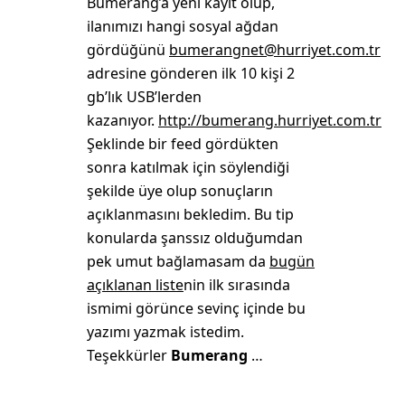
Bumerang’a yeni kayıt olup,
ilanımızı hangi sosyal ağdan
gördüğünü
bumerangnet@hurriyet.com.tr
adresine gönderen ilk 10 kişi 2
gb’lık USB’lerden
kazanıyor.
http://bumerang.hurriyet.com.tr
Şeklinde bir feed gördükten
sonra katılmak için söylendiği
şekilde üye olup sonuçların
açıklanmasını bekledim. Bu tip
konularda şanssız olduğumdan
pek umut bağlamasam da
bugün
açıklanan liste
nin ilk sırasında
ismimi görünce sevinç içinde bu
yazımı yazmak istedim.
Teşekkürler
Bumerang
…