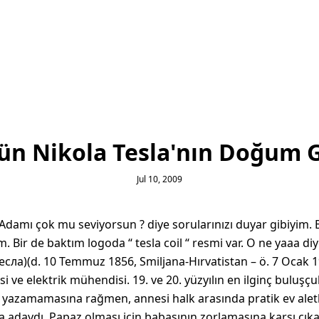
ün Nikola Tesla'nın Doğum 
Jul 10, 2009
Adamı çok mu seviyorsun ? diye sorularınızı duyar gibiyim.
. Bir de baktım logoda “ tesla coil “ resmi var. O ne yaaa d
есла)(d. 10 Temmuz 1856, Smiljana-Hırvatistan – ö. 7 Ocak 19
i ve elektrik mühendisi. 19. ve 20. yüzyılın en ilginç buluşçul
yazamamasına rağmen, annesi halk arasında pratik ev aletler
ya adaydı. Papaz olması için babasının zorlamasına karşı çık