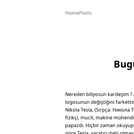
Home
Posts
Bug
Nereden biliyosun kardeşim ? 
logosunun değiştiğini farkettim
Nikola Tesla, (Sırpça: Никола Т
fizikçi, mucit, makine mühendis
papazdı. Hiçbir zaman okuyup 
göre Tesla, yaratıcı dahi olma