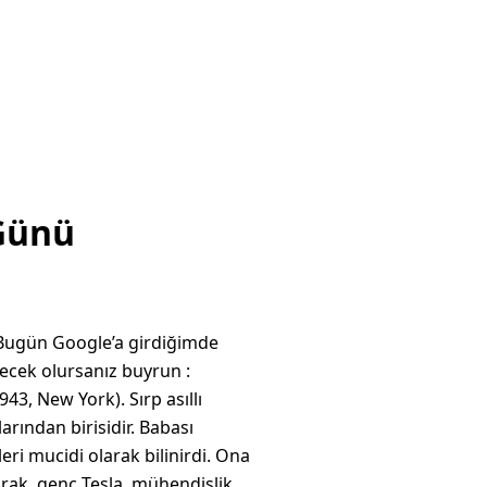
Günü
 Bugün Google’a girdiğimde
iyecek olursanız buyrun :
43, New York). Sırp asıllı
arından birisidir. Babası
i mucidi olarak bilinirdi. Ona
arak, genç Tesla, mühendislik