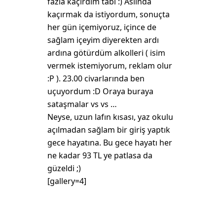
fazla kaçırdım tabi :) Aslında
kaçırmak da istiyordum, sonuçta
her gün içemiyoruz, içince de
sağlam içeyim diyerekten ardı
ardına götürdüm alkolleri ( isim
vermek istemiyorum, reklam olur
:P ). 23.00 civarlarında ben
uçuyordum :D Oraya buraya
sataşmalar vs vs …
Neyse, uzun lafın kısası, yaz okulu
açılmadan sağlam bir giriş yaptık
gece hayatına. Bu gece hayatı her
ne kadar 93 TL ye patlasa da
güzeldi ;)
[gallery=4]