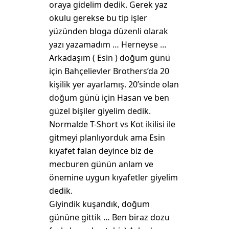
oraya gidelim dedik. Gerek yaz
okulu gerekse bu tip işler
yüzünden bloga düzenli olarak
yazı yazamadım … Herneyse …
Arkadaşım ( Esin ) doğum günü
için Bahçelievler Brothers’da 20
kişilik yer ayarlamış. 20’sinde olan
doğum günü için Hasan ve ben
güzel bişiler giyelim dedik.
Normalde T-Short vs Kot ikilisi ile
gitmeyi planlıyorduk ama Esin
kıyafet falan deyince biz de
mecburen günün anlam ve
önemine uygun kıyafetler giyelim
dedik.
Giyindik kuşandık, doğum
gününe gittik … Ben biraz dozu