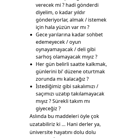
verecek mi ? hadi gönderdi
diyelim, o kadar yıldır
gönderiyorlar, almak / istemek
için hala yüzün var mı ?
Gece yarılarına kadar sohbet
edemeyecek / oyun
oynayamayacak / deli gibi
sarhoş olamayacak mıyız ?
Her gün belirli saatte kalkmak,
günlerini bi’ düzene oturtmak
zorunda mı kalacağız ?
İstediğimiz gibi sakalımızı /
saçımızı uzatıp takılamayacak
mıyız ? Sürekli takım mı
giyeceğiz ?
Aslında bu maddeleri öyle çok
uzatabiliriz ki … Hani derler ya,
üniversite hayatını dolu dolu