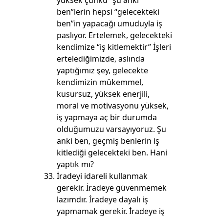
yüksek çünkü “şu anki
ben”lerin hepsi “gelecekteki
ben”in yapacağı umuduyla iş
paslıyor. Ertelemek, gelecekteki
kendimize “iş kitlemektir” İşleri
ertelediğimizde, aslında
yaptığımız şey, gelecekte
kendimizin mükemmel,
kusursuz, yüksek enerjili,
moral ve motivasyonu yüksek,
iş yapmaya aç bir durumda
olduğumuzu varsayıyoruz. Şu
anki ben, geçmiş benlerin iş
kitlediği gelecekteki ben. Hani
yaptık mı?
İradeyi idareli kullanmak
gerekir. İradeye güvenmemek
lazımdır. İradeye dayalı iş
yapmamak gerekir. İradeye iş