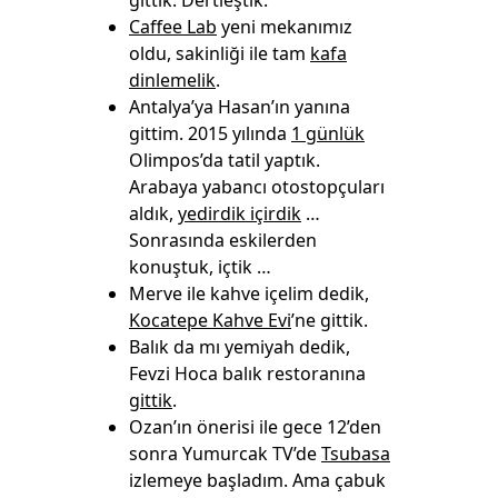
gittik. Dertleştik.
Caffee Lab
yeni mekanımız
oldu, sakinliği ile tam
kafa
dinlemelik
.
Antalya’ya Hasan’ın yanına
gittim. 2015 yılında
1 günlük
Olimpos’da tatil yaptık.
Arabaya yabancı otostopçuları
aldık,
yedirdik içirdik
…
Sonrasında eskilerden
konuştuk, içtik …
Merve ile kahve içelim dedik,
Kocatepe Kahve Evi
’ne gittik.
Balık da mı yemiyah dedik,
Fevzi Hoca balık restoranına
gittik
.
Ozan’ın önerisi ile gece 12’den
sonra Yumurcak TV’de
Tsubasa
izlemeye başladım. Ama çabuk