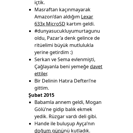
içtik.
Masraftan kaçınmayarak
Amazon’dan aldığım
Lexar
633x MicroSD
kartım geldi.
#dunyasucukluyumurtagunu
oldu, Pazar’a denk gelince de
ritüelimi büyük mutlulukla
yerine getirdim :)
Serkan ve Sema evlenmişti,
Çağlayanla beni yemeğe
davet
ettiler
.
Bir Delinin Hatıra Defteri’ne
gittim.
Şubat 2015
Babamla annem geldi, Mogan
Gölü’ne gidip balık ekmek
yedik. Rüzgar vardı deli gibi.
Hande ile buluşup Ayça’nın
doğum günü
nü kutladık.