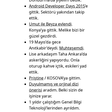
Dondurma’da yiyelim dedik.
Android Developer Days 2015
’e
gittik. Sektörü yakından takip
ettik.
Umut ile Beyza evlendi
.
Konya’ya gittik. Melike bizi bir
güzel gezdirdi.
19 Mayıs’da gece
Anıtkabir’deydi.
Muhteşemdi
.
Lise arkadaşım Taha Ankara’da
askerliğini yapıyordu. Onla
oturup kahve içtik, eskileri yad
ettik.
Priştine
/ KOSOVA’ya gittim.
Duyulmamış ve orjinal dizi
önerisi
aradım. Belki sizin de
işinize yarar.
1 yıldır çalıştığım Genel Bilgi
Teknoloji’lerinden ayrıldım.