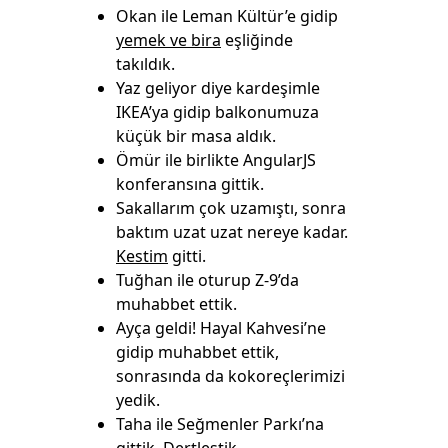
Okan ile Leman Kültür’e gidip
yemek ve bira
eşliğinde
takıldık.
Yaz geliyor diye kardeşimle
IKEA’ya gidip balkonumuza
küçük bir masa aldık.
Ömür ile birlikte AngularJS
konferansına gittik.
Sakallarım çok uzamıştı, sonra
baktım uzat uzat nereye kadar.
Kestim
gitti.
Tuğhan ile oturup Z-9’da
muhabbet ettik.
Ayça geldi! Hayal Kahvesi’ne
gidip muhabbet ettik,
sonrasında da kokoreçlerimizi
yedik.
Taha ile Seğmenler Parkı’na