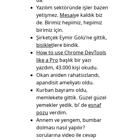
da.
Yazılım sektöründe işler bazen
yetişmez.
Mesai
ye kaldık biz
de. Birimiz hepimiz, hepimiz
birimiz için.
Şirketçek Eymir Gölü’ne gittik,
bisiklet
lere bindik.
How to use Chrome DevTools
like a Pro
başlık bir yazı
yazdım, 43.000 kişi okudu.
Okan aniden rahatsızlandı,
apandisit ameliyatı oldu.
Kurban bayramı oldu,
memlekete gittik. Güzel güzel
yemekler yedik. bi’ de
esnaf
pozu
verdim.
Annem ve yengem, bumbar
dolması nasıl yapılır?
sorularına video ile cevap