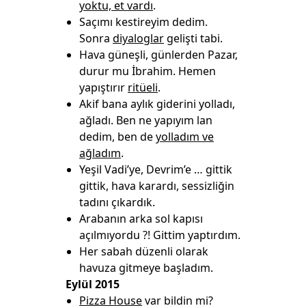
yoktu, et vardı
.
Saçımı kestireyim dedim.
Sonra
diyaloglar
gelişti tabi.
Hava güneşli, günlerden Pazar,
durur mu İbrahim. Hemen
yapıştırır
ritüeli
.
Akif bana aylık giderini yolladı,
ağladı. Ben ne yapıyım lan
dedim, ben de
yolladım ve
ağladım
.
Yeşil Vadi’ye, Devrim’e … gittik
gittik, hava karardı, sessizliğin
tadını çıkardık.
Arabanın arka sol kapısı
açılmıyordu ?! Gittim yaptırdım.
Her sabah düzenli olarak
havuza gitmeye başladım.
Eylül 2015
Pizza House
var bildin mi?