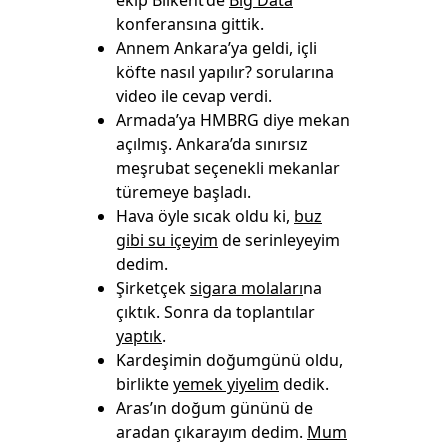
ekip Bilkent’de
Big Data
konferansına gittik.
Annem Ankara’ya geldi, içli
köfte nasıl yapılır? sorularına
video ile cevap verdi.
Armada’ya HMBRG diye mekan
açılmış. Ankara’da sınırsız
meşrubat seçenekli mekanlar
türemeye başladı.
Hava öyle sıcak oldu ki,
buz
gibi su içeyim
de serinleyeyim
dedim.
Şirketçek
sigara molaları
na
çıktık. Sonra da toplantılar
yaptık
.
Kardeşimin doğumgünü oldu,
birlikte
yemek yiyelim
dedik.
Aras’ın doğum gününü de
aradan çıkarayım dedim.
Mum