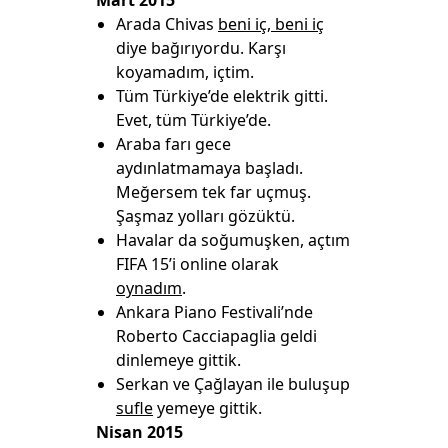
Mart 2015
Arada Chivas
beni iç, beni iç
diye bağırıyordu. Karşı
koyamadım, içtim.
Tüm Türkiye’de elektrik gitti.
Evet, tüm Türkiye’de.
Araba farı gece
aydınlatmamaya başladı.
Meğersem tek far uçmuş.
Şaşmaz yolları gözüktü.
Havalar da soğumuşken, açtım
FIFA 15’i online olarak
oynadım
.
Ankara Piano Festivali’nde
Roberto Cacciapaglia geldi
dinlemeye gittik.
Serkan ve Çağlayan ile buluşup
sufle
yemeye gittik.
Nisan 2015