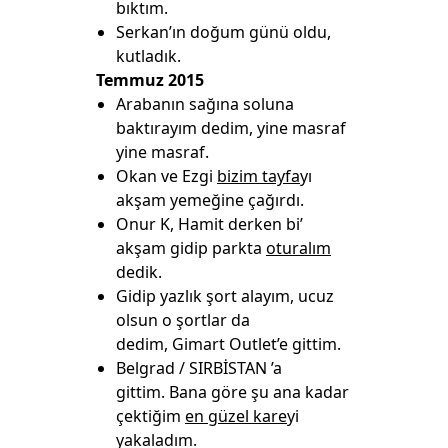
bıktım.
Serkan’ın doğum günü oldu,
kutladık.
Temmuz 2015
Arabanın sağına soluna
baktırayım dedim, yine masraf
yine masraf.
Okan ve Ezgi
bizim tayfa
yı
akşam yemeğine çağırdı.
Onur K, Hamit derken bi’
akşam gidip parkta
oturalım
dedik.
Gidip yazlık şort alayım, ucuz
olsun o şortlar da
dedim, Gimart Outlet’e gittim.
Belgrad / SIRBİSTAN ’a
gittim. Bana göre şu ana kadar
çektiğim
en güzel kare
yi
yakaladım.