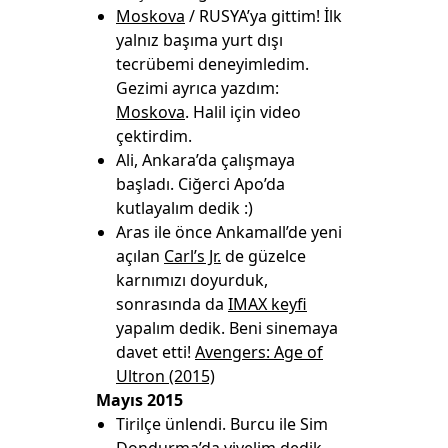
Moskova
/ RUSYA’ya gittim! İlk
yalnız başıma yurt dışı
tecrübemi deneyimledim.
Gezimi ayrıca yazdım:
Moskova
. Halil için video
çektirdim.
Ali, Ankara’da çalışmaya
başladı. Ciğerci Apo’da
kutlayalım dedik :)
Aras ile önce Ankamall’de yeni
açılan
Carl’s Jr.
de güzelce
karnımızı doyurduk,
sonrasında da
IMAX keyfi
yapalım dedik. Beni sinemaya
davet etti!
Avengers: Age of
Ultron (2015)
Mayıs 2015
Tirilçe ünlendi. Burcu ile Sim