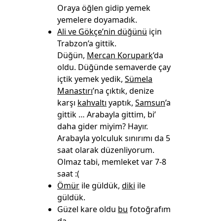
Oraya öğlen gidip yemek
yemelere doyamadık.
Ali ve Gökçe’nin düğünü
için
Trabzon’a gittik.
Düğün,
Mercan Korupark
’da
oldu. Düğünde semaverde çay
içtik yemek yedik,
Sümela
Manastırı
’na çıktık, denize
karşı
kahvaltı
yaptık,
Samsun
’a
gittik … Arabayla gittim, bi’
daha gider miyim? Hayır.
Arabayla yolculuk sınırımı da 5
saat olarak düzenliyorum.
Olmaz tabi, memleket var 7-8
saat :(
Ömür
ile güldük,
diki
ile
güldük.
Güzel kare oldu
bu
fotoğrafım