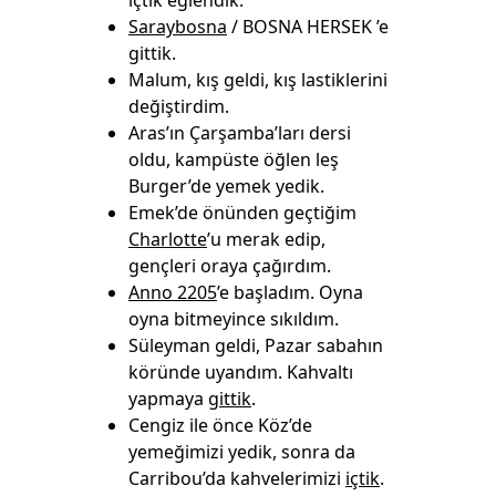
içtik eğlendik.
Saraybosna
/ BOSNA HERSEK ’e
gittik.
Malum, kış geldi, kış lastiklerini
değiştirdim.
Aras’ın Çarşamba’ları dersi
oldu, kampüste öğlen leş
Burger’de yemek yedik.
Emek’de önünden geçtiğim
Charlotte
’u merak edip,
gençleri oraya çağırdım.
Anno 2205
’e başladım. Oyna
oyna bitmeyince sıkıldım.
Süleyman geldi, Pazar sabahın
köründe uyandım. Kahvaltı
yapmaya
gittik
.
Cengiz ile önce Köz’de
yemeğimizi yedik, sonra da
Carribou’da kahvelerimizi
içtik
.