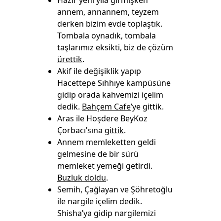
Hazır yeni yıla girmişken
annem, annannem, teyzem
derken bizim evde toplaştık.
Tombala oynadık, tombala
taşlarımız eksikti, biz de çözüm
ürettik
.
Akif ile değişiklik yapıp
Hacettepe Sıhhıye kampüsüne
gidip orada kahvemizi içelim
dedik.
Bahçem Cafe
’ye gittik.
Aras ile Hoşdere BeyKoz
Çorbacı’sına
gittik
.
Annem memleketten geldi
gelmesine de bir sürü
memleket yemeği getirdi.
Buzluk doldu
.
Semih, Çağlayan ve Şöhretoğlu
ile nargile içelim dedik.
Shisha’ya gidip nargilemizi