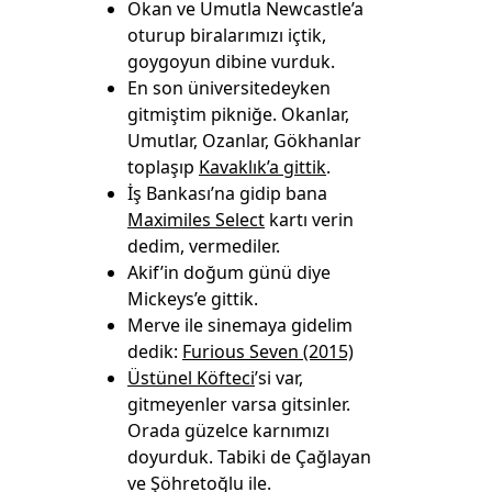
Okan ve Umutla Newcastle’a
oturup biralarımızı içtik,
goygoyun dibine vurduk.
En son üniversitedeyken
gitmiştim pikniğe. Okanlar,
Umutlar, Ozanlar, Gökhanlar
toplaşıp
Kavaklık’a gittik
.
İş Bankası’na gidip bana
Maximiles Select
kartı verin
dedim, vermediler.
Akif’in doğum günü diye
Mickeys’e gittik.
Merve ile sinemaya gidelim
dedik:
Furious Seven (2015)
Üstünel Köfteci
’si var,
gitmeyenler varsa gitsinler.
Orada güzelce karnımızı
doyurduk. Tabiki de Çağlayan
ve Şöhretoğlu ile.