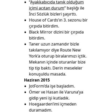
“
Ayakkabıcıda tanık olduğum
içimi acıtan durum
” başlığı ile
İnci Sözlük bizleri şaşırttı.
House of Cards’ın 3. sezonu bir
çırpıda bitirdim.
Black Mirror dizini bir çırpıda
bitirdim.
Taner uzun zamandır bizle
takılamıyor diye Route New
York’a oturup biralarımızı içtik.
Mekanın içinde oturanlar bize
tip tip baktı. Derin meseleler
konuşuldu masada.
Haziran 2015
JotForm’da işe başladım.
Ömer ve Hasan ile Varuna’ya
gidip yeni işi kutladık.
Hoegaarden’imi içmeden
duramadım.