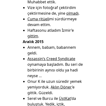
Muhabbet ettik.
Vize için fotoğraf çektirdim
çektirmesine de, yine
olmadı
.
Cuma ritüeli
mi sürdürmeye
devam ettim.
Haftasonu atladım İzmir’e
gittim
.
Aralık 2015
Annem, babam, babannem
geldi.
Assassin’s Creed Syndicate
oynamaya başladım. Bu seri de
birbirinin aynısı oldu ya hadi
neyse …
Onur K ile uzun süredir yemek
yemiyorduk.
Aklın Döner
’e
gittik. Güzeldi.
Serel ve Burcu ile
ÜstKat
’da
buluştuk. Yedik, içtik,