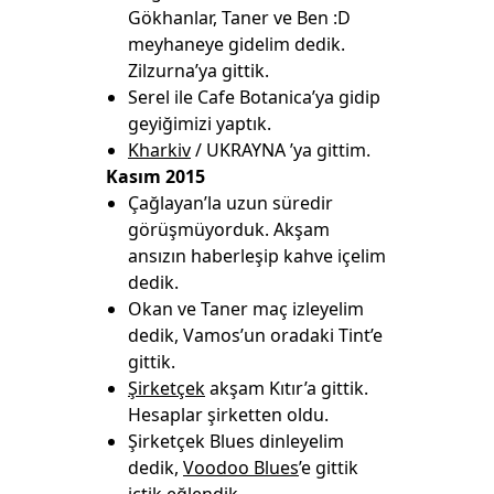
Gökhanlar, Taner ve Ben :D
meyhaneye gidelim dedik.
Zilzurna’ya gittik.
Serel ile Cafe Botanica’ya gidip
geyiğimizi yaptık.
Kharkiv
/ UKRAYNA ’ya gittim.
Kasım 2015
Çağlayan’la uzun süredir
görüşmüyorduk. Akşam
ansızın haberleşip kahve içelim
dedik.
Okan ve Taner maç izleyelim
dedik, Vamos’un oradaki Tint’e
gittik.
Şirketçek
akşam Kıtır’a gittik.
Hesaplar şirketten oldu.
Şirketçek Blues dinleyelim
dedik,
Voodoo Blues
’e gittik