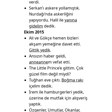
verdi.
Serkan’ı askere yollamıştık.
Nurdağı’nda askerliğini
yapıyordu. Halil ile
yanına
gidelim
dedik.
Ekim 2015
Ali ve Gökçe hemen bizleri
akşam yemeğine davet etti.
Gittik yedik
.
Ansızın haber geldi,
anneanne
m vefat etti.
The Little Prince’e gittim. Çok
güzel film değil miydi?
Tuğhan eve çıktı.
Boğma rakı
içelim dedik.
İrem ile hamburgerleri yedik,
üzerine de mutfak için alışveriş
yaptık.
Özgenler, Umutlar, Okanlar,