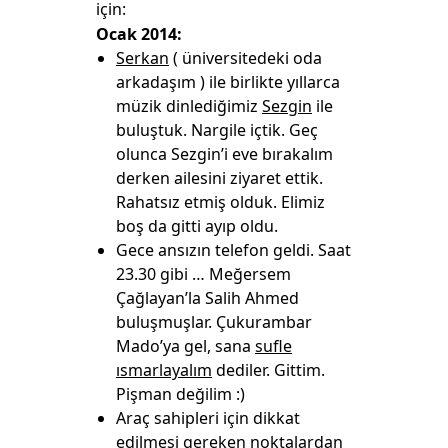
için:
Ocak 2014:
Serkan
( üniversitedeki oda
arkadaşım ) ile birlikte yıllarca
müzik dinlediğimiz
Sezgin
ile
buluştuk. Nargile içtik. Geç
olunca Sezgin’i eve bırakalım
derken ailesini ziyaret ettik.
Rahatsız etmiş olduk. Elimiz
boş da gitti ayıp oldu.
Gece ansızın telefon geldi. Saat
23.30 gibi … Meğersem
Çağlayan’la Salih Ahmed
buluşmuşlar. Çukurambar
Mado’ya gel, sana
sufle
ısmarlayalım
dediler. Gittim.
Pişman değilim :)
Araç sahipleri için dikkat
edilmesi gereken noktalardan