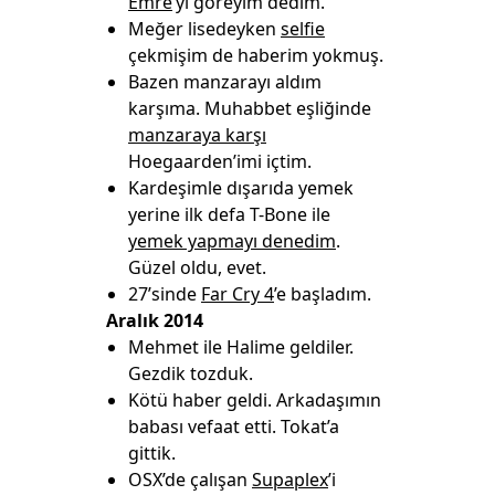
Emre
’yi göreyim dedim.
Meğer lisedeyken
selfie
çekmişim de haberim yokmuş.
Bazen manzarayı aldım
karşıma. Muhabbet eşliğinde
manzaraya karşı
Hoegaarden’imi içtim.
Kardeşimle dışarıda yemek
yerine ilk defa T-Bone ile
yemek yapmayı denedim
.
Güzel oldu, evet.
27’sinde
Far Cry 4
’e başladım.
Aralık 2014
Mehmet ile Halime geldiler.
Gezdik tozduk.
Kötü haber geldi. Arkadaşımın
babası vefaat etti. Tokat’a
gittik.
OSX’de çalışan
Supaplex
’i