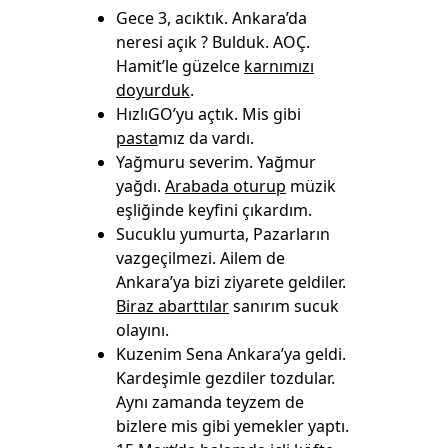
Gece 3, acıktık. Ankara’da
neresi açık ? Bulduk. AOÇ.
Hamit’le güzelce
karnımızı
doyurduk
.
HızlıGO’yu açtık. Mis gibi
pasta
mız da vardı.
Yağmuru severim. Yağmur
yağdı.
Arabada oturup
müzik
eşliğinde keyfini çıkardım.
Sucuklu yumurta, Pazarların
vazgeçilmezi. Ailem de
Ankara’ya bizi ziyarete geldiler.
Biraz abarttılar
sanırım sucuk
olayını.
Kuzenim Sena Ankara’ya geldi.
Kardeşimle gezdiler tozdular.
Aynı zamanda teyzem de
bizlere mis gibi yemekler yaptı.