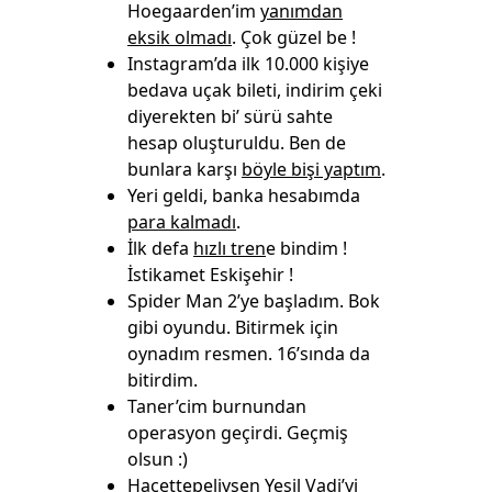
Hoegaarden’im
yanımdan
eksik olmadı
. Çok güzel be !
Instagram’da ilk 10.000 kişiye
bedava uçak bileti, indirim çeki
diyerekten bi’ sürü sahte
hesap oluşturuldu. Ben de
bunlara karşı
böyle bişi yaptım
.
Yeri geldi, banka hesabımda
para kalmadı
.
İlk defa
hızlı tren
e bindim !
İstikamet Eskişehir !
Spider Man 2’ye başladım. Bok
gibi oyundu. Bitirmek için
oynadım resmen. 16’sında da
bitirdim.
Taner’cim burnundan
operasyon geçirdi. Geçmiş
olsun :)
Hacettepeliysen Yeşil Vadi’yi