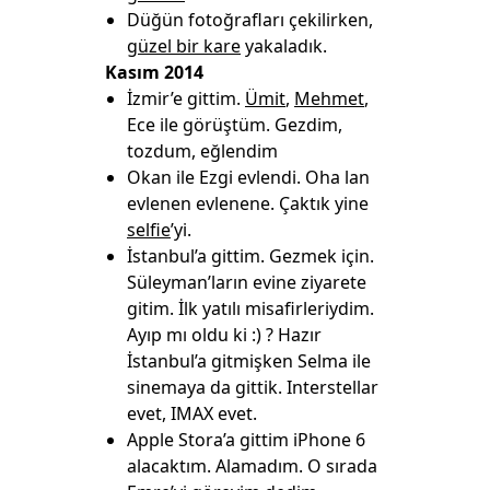
Düğün fotoğrafları çekilirken,
güzel bir kare
yakaladık.
Kasım 2014
İzmir’e gittim.
Ümit
,
Mehmet
,
Ece ile görüştüm. Gezdim,
tozdum, eğlendim
Okan ile Ezgi evlendi. Oha lan
evlenen evlenene. Çaktık yine
selfie
’yi.
İstanbul’a gittim. Gezmek için.
Süleyman’ların evine ziyarete
gitim. İlk yatılı misafirleriydim.
Ayıp mı oldu ki :) ? Hazır
İstanbul’a gitmişken Selma ile
sinemaya da gittik. Interstellar
evet, IMAX evet.
Apple Stora’a gittim iPhone 6
alacaktım. Alamadım. O sırada