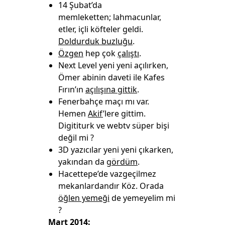
14 Şubat’da
memleketten; lahmacunlar,
etler, içli köfteler geldi.
Doldurduk buzluğu
.
Özgen
hep çok
çalıştı
.
Next Level yeni yeni açılırken,
Ömer abinin daveti ile Kafes
Fırın’ın
açılışına gittik
.
Fenerbahçe maçı mı var.
Hemen
Akif
’lere gittim.
Digititurk ve webtv süper bişi
değil mi ?
3D yazıcılar yeni yeni çıkarken,
yakından da
gördüm
.
Hacettepe’de vazgeçilmez
mekanlardandır Köz. Orada
öğlen yemeği
de yemeyelim mi
?
Mart 2014: