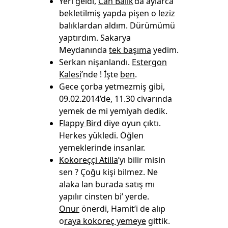
Yeri geldi,
Can Balık
’da aylarca
bekletilmiş yapda pişen o leziz
balıklardan aldım. Dürümümü
yaptırdım. Sakarya
Meydanında
tek başıma
yedim.
Serkan nişanlandı.
Estergon
Kalesi
’nde ! İşte
ben
.
Gece çorba yetmezmiş gibi,
09.02.2014’de, 11.30 civarında
yemek de mi yemiyah dedik.
Flappy Bird
diye oyun çıktı.
Herkes yükledi. Öğlen
yemeklerinde insanlar.
Kokoreççi Atilla
’yı bilir misin
sen ? Çoğu kişi bilmez. Ne
alaka lan burada satış mı
yapılır cinsten bi’ yerde.
Onur
önerdi, Hamit’i de alıp
o
raya kokoreç yemeye
gittik.