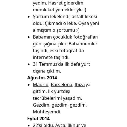
yedim. Hasret giderdim
memleket yemekleriyle :)
Şortum lekelendi, asfalt lekesi
oldu. Çıkmadı o leke. Oysa yeni
almıştım o şortumu :(
Babamın çocukluk fotoğrafları
gün ışığına
çıktı
. Babannemler
taşındı, eski fotoğraf da
internete taşındı.
31 Temmuz’da ilk defa yurt
dışına çıktım.
Ağustos 2014
Madrid
,
Barselona
,
Ibıza
’ya
gittim. İlk yurtdışı
tecrübelerimi yaşadım.
Gezdim, gezdim, gezdim.
Muhteşemdi.
Eylül 2014
22’si oldu, Ayça, İlknur ve