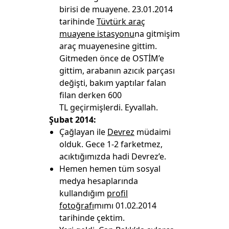
birisi de muayene. 23.01.2014
tarihinde
Tüvtürk araç
muayene istasyonu
na gitmişim
araç muayenesine gittim.
Gitmeden önce de OSTİM’e
gittim, arabanın azıcık parçası
değişti, bakım yaptılar falan
filan derken 600
TL geçirmişlerdi. Eyvallah.
Şubat 2014:
Çağlayan ile
Devrez
müdaimi
olduk. Gece 1-2 farketmez,
acıktığımızda hadi Devrez’e.
Hemen hemen tüm sosyal
medya hesaplarında
kullandığım
profil
fotoğrafı
mımı 01.02.2014
tarihinde çektim.