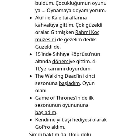
buldum. Çocukluğumun oyunu
ya … Oynamaya doyamıyorum.
Akif ile Kale taraflarına
kahvaltıya gittim. Çok güzeldi
oralar. Gitmişken
Rahmi Koç
müzesini
de gezelim dedik.
Güzeldi de.
15’inde Sıhhıye Köprüsü’nün
altında
dönerci
ye gittim. 4
TL’ye karnımı doyurdum.
The Walking Dead’in ikinci
sezonuna
başladım
. Oyun
olanı.
Game of Thrones’in de ilk
sezonunun oyunununa
başladım
.
Kendime yılbaşı hediyesi olarak
GoPro aldım
.
Şimdi baktım da. Dolu dolu