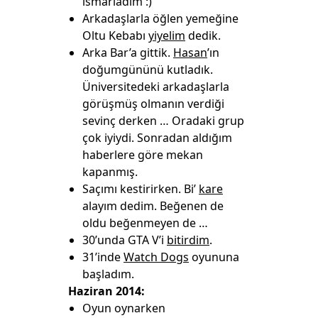
ısmarladım :)
Arkadaşlarla öğlen yemeğine
Oltu Kebabı
yiyelim
dedik.
Arka Bar’a gittik.
Hasan
’ın
doğumgününü kutladık.
Üniversitedeki arkadaşlarla
görüşmüş olmanın verdiği
sevinç derken … Oradaki grup
çok iyiydi. Sonradan aldığım
haberlere göre mekan
kapanmış.
Saçımı kestirirken. Bi’
kare
alayım dedim. Beğenen de
oldu beğenmeyen de …
30’unda GTA V’i
bitirdim
.
31’inde
Watch Dogs
oyununa
başladım.
Haziran 2014:
Oyun oynarken