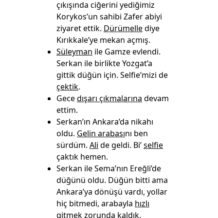
çıkışında ciğerini yediğimiz
Korykos’un sahibi Zafer abiyi
ziyaret ettik.
Dürümelle
diye
Kırıkkale’ye mekan açmış.
Süleyman
ile Gamze evlendi.
Serkan ile birlikte Yozgat’a
gittik düğün için. Selfie’mizi de
çektik
.
Gece
dışarı çıkmalarına
devam
ettim.
Serkan’ın Ankara’da nikahı
oldu.
Gelin arabası
nı ben
sürdüm.
Ali
de geldi. Bi’
selfie
çaktık hemen.
Serkan ile Sema’nın Ereğli’de
düğünü oldu. Düğün bitti ama
Ankara’ya dönüşü vardı, yollar
hiç bitmedi, arabayla
hızlı
gitmek
zorunda kaldık.