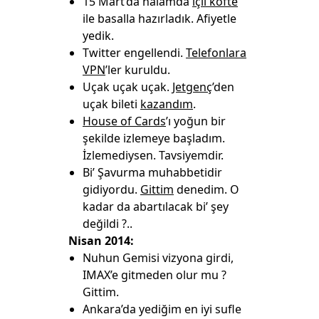
15 Mart’da halamda
içli köfte
ile basalla hazırladık. Afiyetle
yedik.
Twitter engellendi.
Telefonlara
VPN
’ler kuruldu.
Uçak uçak uçak.
Jetgenç
’den
uçak bileti
kazandım
.
House of Cards
’ı yoğun bir
şekilde izlemeye başladım.
İzlemediysen. Tavsiyemdir.
Bi’ Şavurma muhabbetidir
gidiyordu.
Gittim
denedim. O
kadar da abartılacak bi’ şey
değildi ?..
Nisan 2014:
Nuhun Gemisi vizyona girdi,
IMAX’e gitmeden olur mu ?
Gittim.
Ankara’da yediğim en iyi sufle