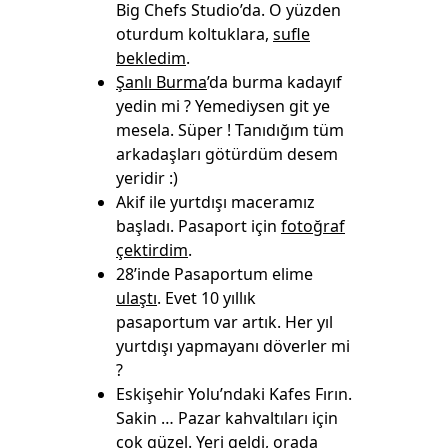
Big Chefs Studio’da. O yüzden
oturdum koltuklara,
sufle
bekledim
.
Şanlı Burma
’da burma kadayıf
yedin mi ? Yemediysen git ye
mesela. Süper ! Tanıdığım tüm
arkadaşları götürdüm desem
yeridir :)
Akif ile yurtdışı maceramız
başladı. Pasaport için
fotoğraf
çektirdim
.
28’inde Pasaportum elime
ulaştı
. Evet 10 yıllık
pasaportum var artık. Her yıl
yurtdışı yapmayanı döverler mi
?
Eskişehir Yolu’ndaki Kafes Fırın.
Sakin … Pazar kahvaltıları için
çok güzel. Yeri geldi, orada