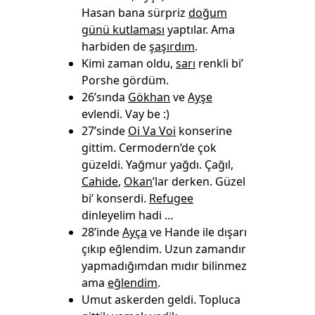
Hasan bana sürpriz
doğum
günü kutlaması
yaptılar. Ama
harbiden de
şaşırdım
.
Kimi zaman oldu,
sarı
renkli bi’
Porshe gördüm.
26’sında
Gökhan
ve
Ayşe
evlendi. Vay be :)
27’sinde
Oi Va Voi
konserine
gittim. Cermodern’de çok
güzeldi. Yağmur yağdı. Çağıl,
Cahide
,
Okan
’lar derken. Güzel
bi’ konserdi.
Refugee
dinleyelim hadi …
28’inde
Ayça
ve Hande ile dışarı
çıkıp eğlendim. Uzun zamandır
yapmadığımdan mıdır bilinmez
ama
eğlendim
.
Umut askerden geldi. Topluca