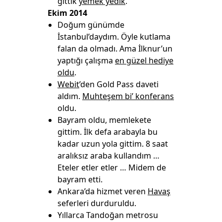
gittik
yemek yedik
.
Ekim 2014
Doğum günümde
İstanbul’daydım. Öyle kutlama
falan da olmadı. Ama İlknur’un
yaptığı çalışma
en güzel hediye
oldu
.
Webit
’den Gold Pass daveti
aldım.
Muhteşem bi’ konferans
oldu.
Bayram oldu, memlekete
gittim. İlk defa arabayla bu
kadar uzun yola gittim. 8 saat
aralıksız araba kullandım …
Eteler etler etler … Midem de
bayram etti.
Ankara’da hizmet veren
Havaş
seferleri durduruldu.
Yıllarca Tandoğan metrosu