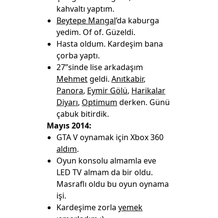
kahvaltı yaptım.
Beytepe Mangal
’da kaburga
yedim. Of of. Güzeldi.
Hasta oldum. Kardeşim bana
çorba yaptı.
27’’sinde lise arkadaşım
Mehmet
geldi.
Anıtkabir
,
Panora
,
Eymir Gölü
,
Harikalar
Diyarı
,
Optimum
derken. Günü
çabuk bitirdik.
Mayıs 2014:
GTA V oynamak için Xbox 360
aldım
.
Oyun konsolu almamla eve
LED TV almam da bir oldu.
Masraflı oldu bu oyun oynama
işi.
Kardeşime zorla
yemek