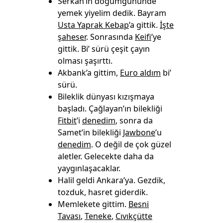
Serkan’ın doğumgününde
yemek yiyelim dedik. Bayram
Usta Yaprak Kebap
’a gittik.
İşte
şaheser
. Sonrasında
Keifi
’ye
gittik. Bi’ sürü çeşit çayın
olması şaşırttı.
Akbank’a gittim,
Euro aldım
bi’
sürü.
Bileklik dünyası kızışmaya
başladı. Çağlayan’ın bilekliği
Fitbit
’i
denedim
, sonra da
Samet’in bilekliği
Jawbone
’u
denedim
. O değil de çok güzel
aletler. Gelecekte daha da
yaygınlaşacaklar.
Halil geldi Ankara’ya. Gezdik,
tozduk, hasret giderdik.
Memlekete gittim.
Besni
Tavası
,
Teneke
,
Cıvıkçütte