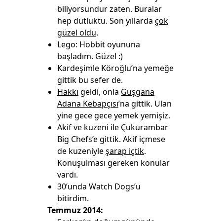
biliyorsundur zaten. Buralar
hep dutluktu. Son yıllarda
çok
güzel oldu
.
Lego: Hobbit oyununa
başladım. Güzel :)
Kardeşimle Köroğlu’na yemeğe
gittik bu sefer de.
Hakkı
geldi, onla
Guşgana
Adana Kebapçısı
’na gittik. Ulan
yine gece gece yemek yemişiz.
Akif ve kuzeni ile Çukurambar
Big Chefs’e gittik. Akif içmese
de kuzeniyle
şarap içtik
.
Konuşulması gereken konular
vardı.
30’unda Watch Dogs’u
bitirdim
.
Temmuz 2014: